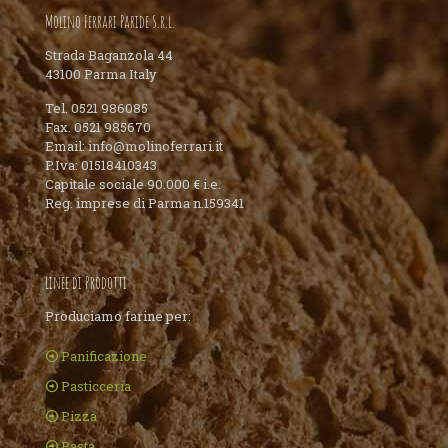
Molino Ferrari Paride S.r.l.
Strada Baganzola 44
43100 Parma Italy
Tel. 0521 986085
Fax. 0521 985670
Email: info@molinoferrari.it
P.Iva: 01518410343
Capitale sociale 90.000 € i.e.
Reg. imprese di Parma n.159341
Linee di Prodotti
Produciamo farine per:
Panificazione
Pasticceria
Pizza
Pasta