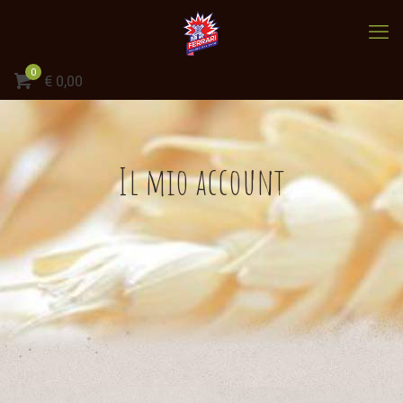
0
€
0,00
Il mio account