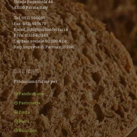
Strada Baganzola 44
43100 Parma Italy
Tel. 0521 986085
Fax. 0521 985670
Email: info@molinoferrari.it
P.Iva: 01518410343
Capitale sociale 90.000 € i.e.
Reg. imprese di Parma n.159341
Linee di Prodotti
Produciamo farine per:
Panificazione
Pasticceria
Pizza
Pasta
Biologico