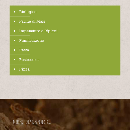
Biologico
Farine di Mais
Impanature e Ripieni
Panificazione
Pasta
Pasticceria
Pizza
Molino Ferrari Paride S.r.l.