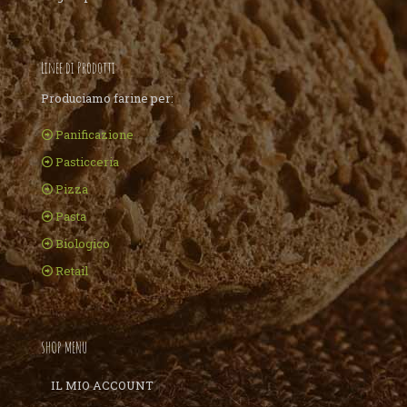
Linee di Prodotti
Produciamo farine per:
Panificazione
Pasticceria
Pizza
Pasta
Biologico
Retail
SHOP MENU
IL MIO ACCOUNT