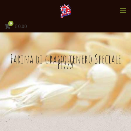
0
€
0,00
Farina di grano tenero Speciale
Pizza