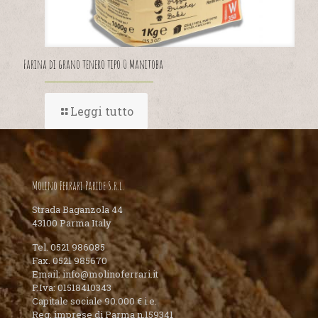
Farina di grano tenero tipo 0 Manitoba
Leggi tutto
Molino Ferrari Paride S.r.l.
Strada Baganzola 44
43100 Parma Italy
Tel. 0521 986085
Fax. 0521 985670
Email: info@molinoferrari.it
P.Iva: 01518410343
Capitale sociale 90.000 € i.e.
Reg. imprese di Parma n.159341