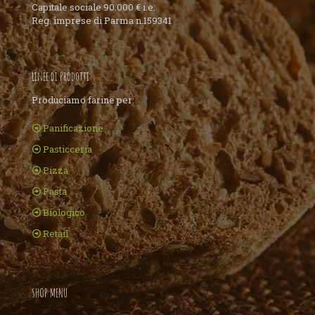
Capitale sociale 90.000 € i.e.
Reg. imprese di Parma n.159341
Linee di Prodotti
Produciamo farine per:
Panificazione
Pasticceria
Pizza
Pasta
Biologico
Retail
SHOP MENU