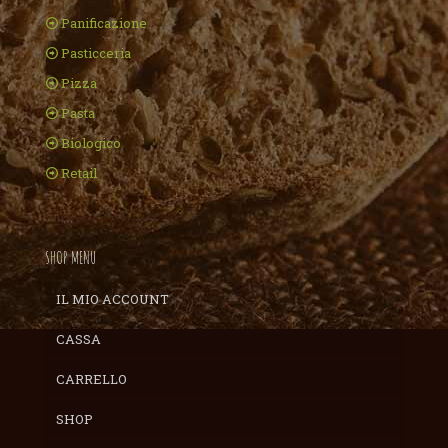
Panificazione
Pasticceria
Pizza
Pasta
Biologico
Retail
SHOP MENU
IL MIO ACCOUNT
CASSA
CARRELLO
SHOP