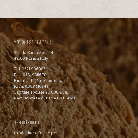
Molino Ferrari Paride S.r.l.
Strada Baganzola 44
43100 Parma Italy
Tel. 0521 986085
Fax. 0521 985670
Email: info@molinoferrari.it
P.Iva: 01518410343
Capitale sociale 90.000 € i.e.
Reg. imprese di Parma n.159341
Linee di Prodotti
Produciamo farine per: