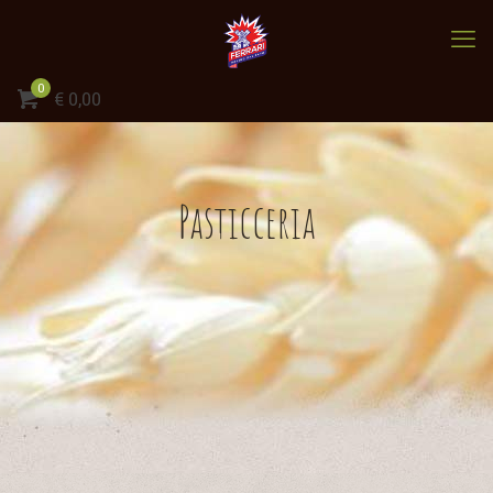
0
€
0,00
Pasticceria